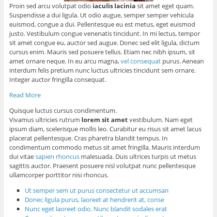
Proin sed arcu volutpat odio
iaculis lacinia
sit amet eget quam.
Suspendisse a dui ligula. Ut odio augue, semper semper vehicula
euismod, congue a dui. Pellentesque eu est metus, eget euismod
justo. Vestibulum congue venenatis tincidunt. In mi lectus, tempor
sit amet congue eu, auctor sed augue. Donec sed elit ligula, dictum
cursus enim. Mauris sed posuere tellus. Etiam nec nibh ipsum, sit
amet ornare neque. In eu arcu magna,
vel consequat
purus. Aenean
interdum felis pretium nunc luctus ultricies tincidunt sem ornare.
Integer auctor fringilla consequat.
Read More
Quisque luctus cursus condimentum.
Vivamus ultricies rutrum
lorem sit amet
vestibulum. Nam eget
ipsum diam, scelerisque mollis leo. Curabitur eu risus sit amet lacus
placerat pellentesque. Cras pharetra blandit tempus. In
condimentum commodo metus sit amet fringilla. Mauris interdum
dui vitae
sapien rhoncus
malesuada. Duis ultrices turpis ut metus
sagittis auctor. Praesent posuere nisl volutpat nunc pellentesque
ullamcorper porttitor nisi rhoncus.
Ut semper sem ut purus consectetur ut accumsan
Donec ligula purus, laoreet at hendrerit at, conse
Nunc eget laoreet odio. Nunc blandit sodales erat