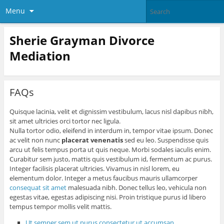
Menu
Sherie Grayman Divorce
Mediation
FAQs
Quisque lacinia, velit et dignissim vestibulum, lacus nisl dapibus nibh,
sit amet ultricies orci tortor nec ligula.
Nulla tortor odio, eleifend in interdum in, tempor vitae ipsum. Donec
ac velit non nunc
placerat venenatis
sed eu leo. Suspendisse quis
arcu ut felis tempus porta ut quis neque. Morbi sodales iaculis enim.
Curabitur sem justo, mattis quis vestibulum id, fermentum ac purus.
Integer facilisis placerat ultricies. Vivamus in nisl lorem, eu
elementum dolor. Integer a metus faucibus mauris ullamcorper
consequat sit amet
malesuada nibh. Donec tellus leo, vehicula non
egestas vitae, egestas adipiscing nisi. Proin tristique purus id libero
tempus tempor mollis velit mattis.
Ut semper sem ut purus consectetur ut accumsan